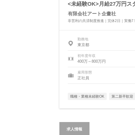
<未経験OK>月給27万円ス
有限会社アート企畫社
非営利の共済制度推進｜完休2日｜実働7.
勤務地
東京都
初年度年収
400万～800万円
雇用形態
正社員
職種・業種未経験OK
第二新卒歓迎
求人情報