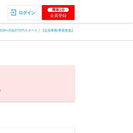
簡単1分
ログイン
会員登録
験OK>月給27万円スタート！【企画事務/事業推進】
。