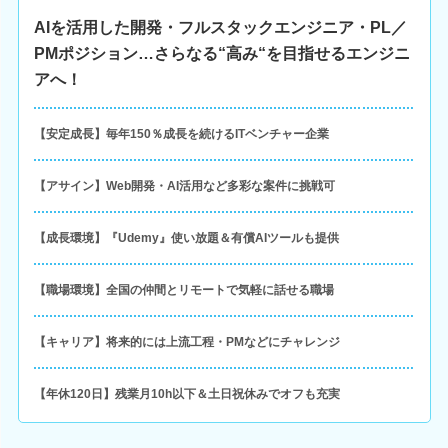
AIを活用した開発・フルスタックエンジニア・PL／
PMポジション…さらなる“高み“を目指せるエンジニ
アへ！
【安定成長】毎年150％成長を続けるITベンチャー企業
【アサイン】Web開発・AI活用など多彩な案件に挑戦可
【成長環境】『Udemy』使い放題＆有償AIツールも提供
【職場環境】全国の仲間とリモートで気軽に話せる職場
【キャリア】将来的には上流工程・PMなどにチャレンジ
【年休120日】残業月10h以下＆土日祝休みでオフも充実