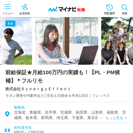
メニュー
会員登録
閲覧履歴
検索
更新
前給保証★月給100万円の実績も！【PL・PM候
補】＊フルリモ
株式会社ＳｙｎｅｒｇｙＥｆｆｅｃｔ
モダン開発やAI案件あり│完全土日祝休＆年休120日｜フレックス
勤務地
北海道、青森県、岩手県、宮城県、秋田県、山形県、福島県、茨
城県、栃木県、群馬県、埼玉県、千葉県、東京都、神奈川県、富
もっと見る
山県、石川県、福井県、新潟県、山梨県、長野県、岐阜県、静岡
初年度年収
県、愛知県、三重県、滋賀県、京都府、大阪府、兵庫県、奈良
600万～1200万円