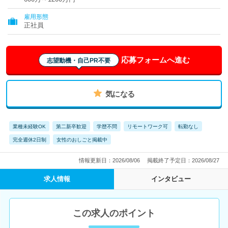
県、和歌山県、鳥取県、島根県、岡山県、広島県、山口県、徳島
県、香川県、愛媛県、高知県、福岡県、佐賀県、長崎県、熊本
雇用形態
県、大分県、宮崎県、鹿児島県、沖縄県
正社員
応募フォームへ進む
志望動機・自己PR不要
気になる
業種未経験OK
第二新卒歓迎
学歴不問
リモートワーク可
転勤なし
完全週休2日制
女性のおしごと掲載中
情報更新日：2026/08/06
掲載終了予定日：2026/08/27
求人情報
インタビュー
この求人のポイント