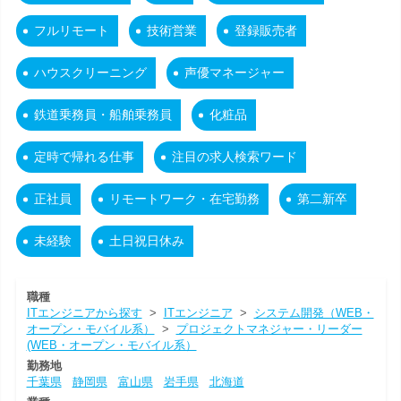
フルリモート
技術営業
登録販売者
ハウスクリーニング
声優マネージャー
鉄道乗務員・船舶乗務員
化粧品
定時で帰れる仕事
注目の求人検索ワード
正社員
リモートワーク・在宅勤務
第二新卒
未経験
土日祝日休み
職種
ITエンジニアから探す
>
ITエンジニア
>
システム開発（WEB・
オープン・モバイル系）
>
プロジェクトマネジャー・リーダー
(WEB・オープン・モバイル系）
勤務地
千葉県
静岡県
富山県
岩手県
北海道