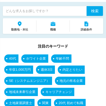
検索
どんな求人をお探しですか？
勤務地・本社
職種
詳細条件
注目のキーワード
40代
ホワイト企業
年齢不問
年収1,000万円
週休3日
内定とりたい
SE（システムエンジニア）
地元の有名企業
地域未来牽引企業
キャリアチェンジ
土地家屋調査士
関東
20代 初めて転職