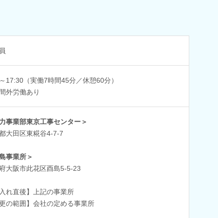
員
45～17:30（実働7時間45分／休憩60分）
間外労働あり
力事業部東京工事センター＞
都大田区東糀谷4-7-7
島事業所＞
府大阪市此花区酉島5-5-23
入れ直後】上記の事業所
更の範囲】会社の定める事業所