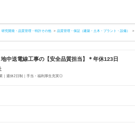
研究開発・品質管理・特許その他
品質管理・保証（建築・土木・プラント・設備）
地中送電線工事の【安全品質担当】＊年休123日
社
業｜週休2日制｜手当・福利厚生充実◎