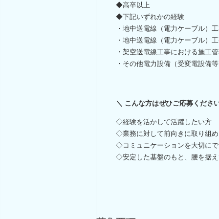
◆高卒以上
◆下記いずれかの経験
・地中送電線（電力ケーブル）工
・地中送電線（電力ケーブル）工
・架空送電線工事における施工管
・その他電力設備（受変電設備等
＼ こんな方はぜひご応募ください
◇経験を活かして活躍したい方
◇業務に対して前向きに取り組め
◇コミュニケーションを大切にで
◇安定した基盤のもと、腰を据え