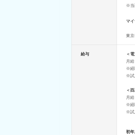
※当
マイ
東京
給与
＜電
月給 
※経
※試
＜酉
月給 
※経
※試
初年