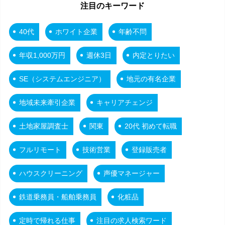
注目のキーワード
40代
ホワイト企業
年齢不問
年収1,000万円
週休3日
内定とりたい
SE（システムエンジニア）
地元の有名企業
地域未来牽引企業
キャリアチェンジ
土地家屋調査士
関東
20代 初めて転職
フルリモート
技術営業
登録販売者
ハウスクリーニング
声優マネージャー
鉄道乗務員・船舶乗務員
化粧品
定時で帰れる仕事
注目の求人検索ワード