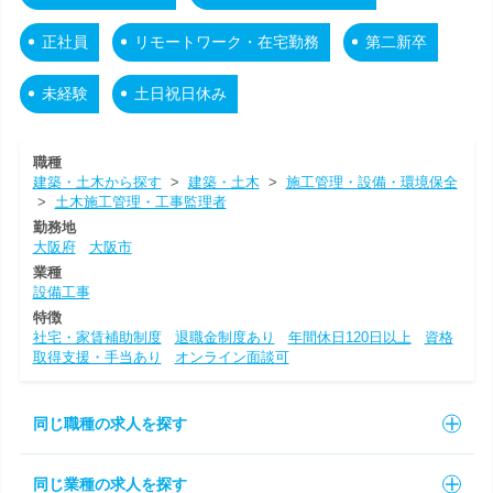
正社員
リモートワーク・在宅勤務
第二新卒
未経験
土日祝日休み
職種
建築・土木から探す
>
建築・土木
>
施工管理・設備・環境保全
>
土木施工管理・工事監理者
勤務地
大阪府
大阪市
業種
設備工事
特徴
社宅・家賃補助制度
退職金制度あり
年間休日120日以上
資格
取得支援・手当あり
オンライン面談可
同じ職種の求人を探す
同じ業種の求人を探す