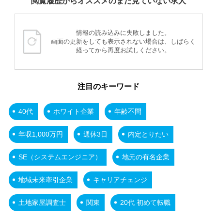
閲覧履歴からオススメのまだ見ていない求人
情報の読み込みに失敗しました。
画面の更新をしても表示されない場合は、しばらく
経ってから再度お試しください。
注目のキーワード
40代
ホワイト企業
年齢不問
年収1,000万円
週休3日
内定とりたい
SE（システムエンジニア）
地元の有名企業
地域未来牽引企業
キャリアチェンジ
土地家屋調査士
関東
20代 初めて転職