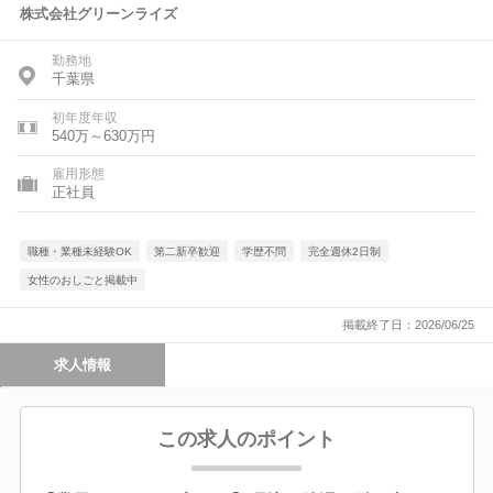
株式会社グリーンライズ
勤務地
千葉県
初年度年収
540万～630万円
雇用形態
正社員
職種・業種未経験OK
第二新卒歓迎
学歴不問
完全週休2日制
女性のおしごと掲載中
掲載終了日：2026/06/25
求人情報
この求人のポイント