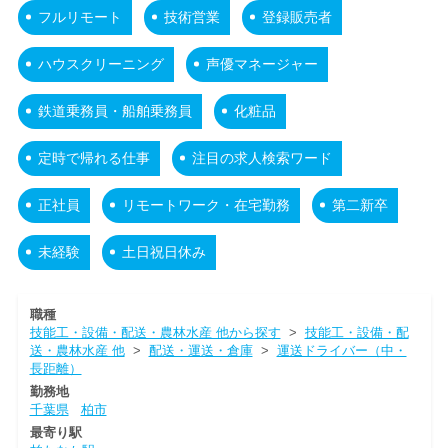
フルリモート
技術営業
登録販売者
ハウスクリーニング
声優マネージャー
鉄道乗務員・船舶乗務員
化粧品
定時で帰れる仕事
注目の求人検索ワード
正社員
リモートワーク・在宅勤務
第二新卒
未経験
土日祝日休み
職種
技能工・設備・配送・農林水産 他から探す
>
技能工・設備・配
送・農林水産 他
>
配送・運送・倉庫
>
運送ドライバー（中・
長距離）
勤務地
千葉県
柏市
最寄り駅