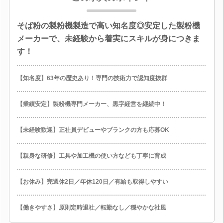
そば粉の製粉機製造で高い知名度◎安定した製粉機
メーカーで、未経験から着実にスキルが身につきま
す！
【知名度】63年の歴史あり！専門の技術力で認知度抜群
【業績安定】製粉機専門メーカー、黒字経営を継続中！
【未経験歓迎】正社員デビューやブランクの方も応募OK
【親身な研修】工具や加工機の使い方なども丁寧に育成
【お休み】完週休2日／年休120日／有給も取得しやすい
【働きやすさ】原則定時退社／転勤なし／穏やかな社風