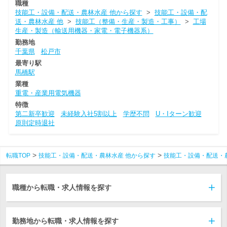
職種
技能工・設備・配送・農林水産 他から探す
>
技能工・設備・配
送・農林水産 他
>
技能工（整備・生産・製造・工事）
>
工場
生産・製造（輸送用機器・家電・電子機器系）
勤務地
千葉県
松戸市
最寄り駅
馬橋駅
業種
重電・産業用電気機器
特徴
第二新卒歓迎
未経験入社5割以上
学歴不問
U・Iターン歓迎
原則定時退社
転職TOP
技能工・設備・配送・農林水産 他から探す
技能工・設備・配送・
職種から転職・求人情報を探す
勤務地から転職・求人情報を探す