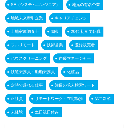
SE（システムエンジニア）
地元の有名企業
地域未来牽引企業
キャリアチェンジ
土地家屋調査士
関東
20代 初めて転職
フルリモート
技術営業
登録販売者
ハウスクリーニング
声優マネージャー
鉄道乗務員・船舶乗務員
化粧品
定時で帰れる仕事
注目の求人検索ワード
正社員
リモートワーク・在宅勤務
第二新卒
未経験
土日祝日休み