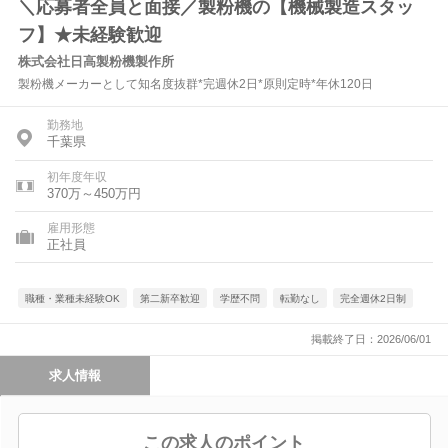
＼応募者全員と面接／製粉機の【機械製造スタッ
フ】★未経験歓迎
株式会社日高製粉機製作所
製粉機メーカーとして知名度抜群*完週休2日*原則定時*年休120日
勤務地
千葉県
初年度年収
370万～450万円
雇用形態
正社員
職種・業種未経験OK
第二新卒歓迎
学歴不問
転勤なし
完全週休2日制
掲載終了日：2026/06/01
求人情報
この求人のポイント