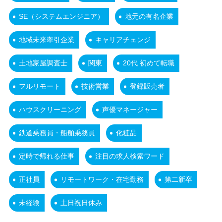
SE（システムエンジニア）
地元の有名企業
地域未来牽引企業
キャリアチェンジ
土地家屋調査士
関東
20代 初めて転職
フルリモート
技術営業
登録販売者
ハウスクリーニング
声優マネージャー
鉄道乗務員・船舶乗務員
化粧品
定時で帰れる仕事
注目の求人検索ワード
正社員
リモートワーク・在宅勤務
第二新卒
未経験
土日祝日休み