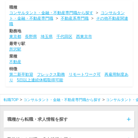
職種
コンサルタント・金融・不動産専門職から探す
>
コンサルタン
ト・金融・不動産専門職
>
不動産系専門職
>
その他不動産関連
職
勤務地
東京都
長野県
埼玉県
千代田区
西東京市
最寄り駅
所沢駅
業種
不動産
特徴
第二新卒歓迎
フレックス勤務
リモートワーク可
再雇用制度あ
り
5日以上連続休暇取得可能
転職TOP
コンサルタント・金融・不動産専門職から探す
コンサルタント・
職種から転職・求人情報を探す