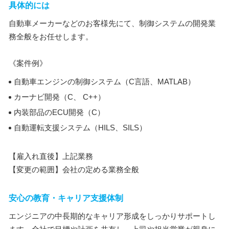
具体的には
自動車メーカーなどのお客様先にて、制御システムの開発業
務全般をお任せします。
《案件例》
自動車エンジンの制御システム（C言語、MATLAB）
カーナビ開発（C、 C++）
内装部品のECU開発（C）
自動運転支援システム（HILS、SILS）
【雇入れ直後】上記業務
【変更の範囲】会社の定める業務全般
安心の教育・キャリア支援体制
エンジニアの中長期的なキャリア形成をしっかりサポートし