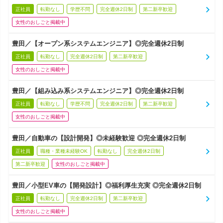
正社員
転勤なし
学歴不問
完全週休2日制
第二新卒歓迎
女性のおしごと掲載中
豊田／【オープン系システムエンジニア】◎完全週休2日制
正社員
転勤なし
完全週休2日制
第二新卒歓迎
女性のおしごと掲載中
豊田／【組み込み系システムエンジニア】◎完全週休2日制
正社員
転勤なし
学歴不問
完全週休2日制
第二新卒歓迎
女性のおしごと掲載中
豊田／自動車の【設計開発】◎未経験歓迎 ◎完全週休2日制
正社員
職種・業種未経験OK
転勤なし
完全週休2日制
第二新卒歓迎
女性のおしごと掲載中
豊田／小型EV車の【開発設計】◎福利厚生充実 ◎完全週休2日制
正社員
転勤なし
完全週休2日制
第二新卒歓迎
女性のおしごと掲載中