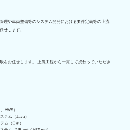
管理や車両整備等のシステム開発における要件定義等の上流
任せします。
般をお任せします。 上流工程から一貫して携わっていただき
n、AWS）
テム（Java）
ステム（C＃）
（VB.net／ASP.net）