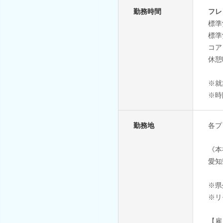
勤務時間
フレ
標準
標準
コア
休憩
※就
※時
勤務地
各プ
《本
愛知
※県
※リ
【雇