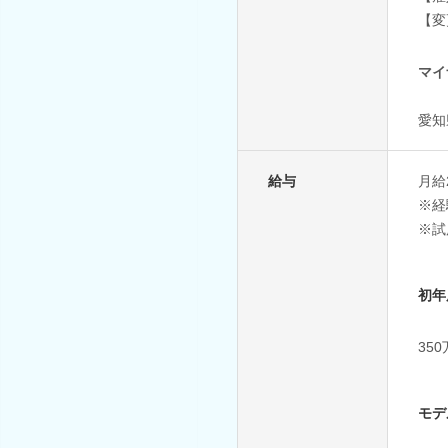
【変
マイ
愛知
給与
月給2
※経
※試
初年
35
モデ