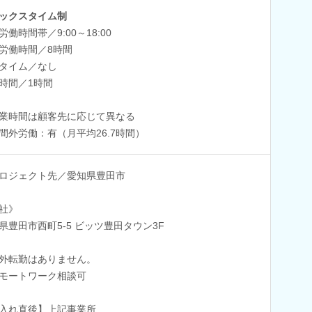
ックスタイム制
労働時間帯／9:00～18:00
労働時間／8時間
タイム／なし
時間／1時間
業時間は顧客先に応じて異なる
間外労働：有（月平均26.7時間）
ロジェクト先／愛知県豊田市
社》
県豊田市西町5-5 ビッツ豊田タウン3F
外転勤はありません。
モートワーク相談可
入れ直後】上記事業所