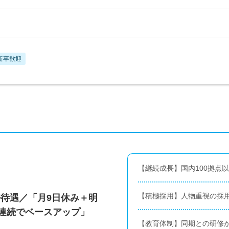
新卒歓迎
【継続成長】国内100拠点
【積極採用】人物重視の採
待遇／「月9日休み＋明
年連続でベースアップ」
【教育体制】同期との研修