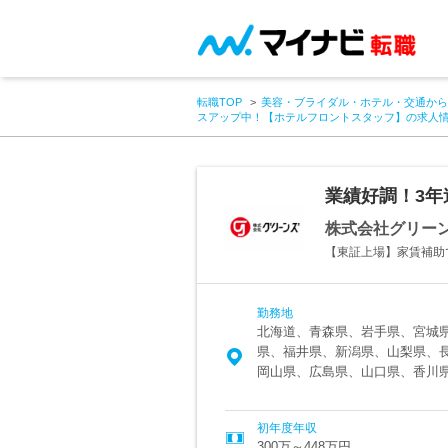
転職TOP
美容・ブライダル・ホテル・交通から
スアップ中！【ホテルフロントスタッフ】の求人
業績好調！3
株式会社グリー
【東証上場】家賃補助
勤務地
北海道、青森県、岩手県、宮城
県、福井県、新潟県、山梨県、
岡山県、広島県、山口県、香川
初年度年収
300万～448万円