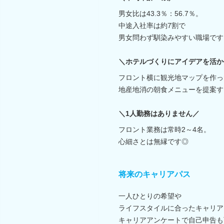
男女比は43.3％：56.7％。
中途入社率は約7割で
男女問わず馴染みやすい職場です
＼ホテルづくりにアイデアを活か
フロント横に観光地マップを作っ
地産地消の朝食メニューを提案す
＼1人勤務はありません／
フロント業務は常時2～4名。
心細さとは無縁です◎
将来のキャリアパス
一人ひとりの希望や
ライフスタイルに合ったキャリア
キャリアアンケートで自己申告も