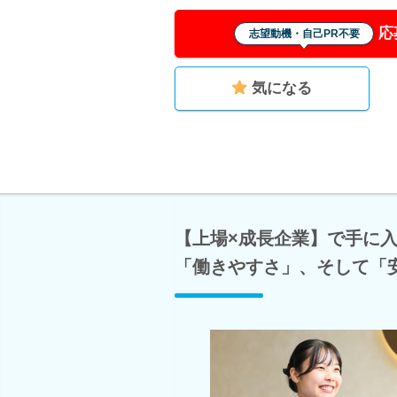
応
志望動機・自己PR不要
気になる
【上場×成長企業】で手に
「働きやすさ」、そして「