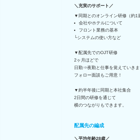
＼充実のサポート／
▼同期とのオンライン研修（約1
会社やホテルについて
フロント業務の基本
└システムの使い方など
▼配属先でのOJT研修
2ヶ月ほどで
日勤⇒夜勤と仕事を覚えていきま
フォロー面談もご用意！
▼約半年後に同期と本社集合
2日間の研修を通じて
横のつながりもできます。
配属先の編成
＼平均年齢28歳／