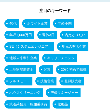
注目のキーワード
40代
ホワイト企業
年齢不問
年収1,000万円
週休3日
内定とりたい
SE（システムエンジニア）
地元の有名企業
地域未来牽引企業
キャリアチェンジ
土地家屋調査士
関東
20代 初めて転職
フルリモート
技術営業
登録販売者
ハウスクリーニング
声優マネージャー
鉄道乗務員・船舶乗務員
化粧品