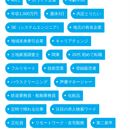
年収1,000万円
週休3日
内定とりたい
SE（システムエンジニア）
地元の有名企業
地域未来牽引企業
キャリアチェンジ
土地家屋調査士
関東
20代 初めて転職
フルリモート
技術営業
登録販売者
ハウスクリーニング
声優マネージャー
鉄道乗務員・船舶乗務員
化粧品
定時で帰れる仕事
注目の求人検索ワード
正社員
リモートワーク・在宅勤務
第二新卒