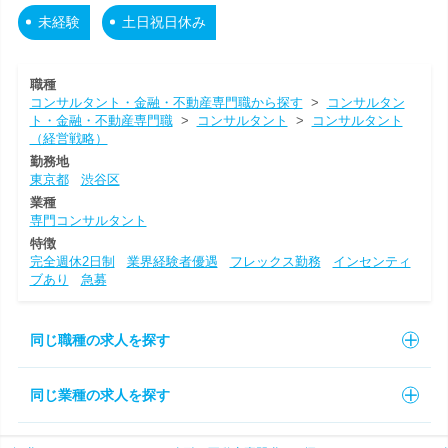
未経験
土日祝日休み
職種
コンサルタント・金融・不動産専門職から探す
>
コンサルタン
ト・金融・不動産専門職
>
コンサルタント
>
コンサルタント
（経営戦略）
勤務地
東京都
渋谷区
業種
専門コンサルタント
特徴
完全週休2日制
業界経験者優遇
フレックス勤務
インセンティ
ブあり
急募
同じ職種の求人を探す
同じ業種の求人を探す