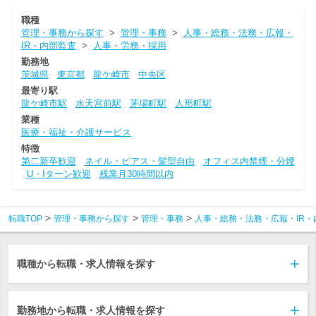
職種
管理・事務から探す
>
管理・事務
>
人事・総務・法務・広報・
IR・内部監査
>
人事・労務・採用
勤務地
茨城県
東京都
龍ケ崎市
中央区
最寄り駅
龍ケ崎市駅
水天宮前駅
茅場町駅
人形町駅
業種
医療・福祉・介護サービス
特徴
第二新卒歓迎
ネイル・ピアス・髪型自由
オフィス内禁煙・分煙
U・Iターン歓迎
残業月30時間以内
転職TOP
管理・事務から探す
管理・事務
人事・総務・法務・広報・IR・
職種から転職・求人情報を探す
勤務地から転職・求人情報を探す