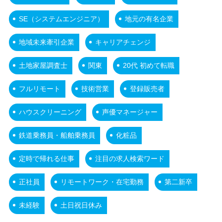
SE（システムエンジニア）
地元の有名企業
地域未来牽引企業
キャリアチェンジ
土地家屋調査士
関東
20代 初めて転職
フルリモート
技術営業
登録販売者
ハウスクリーニング
声優マネージャー
鉄道乗務員・船舶乗務員
化粧品
定時で帰れる仕事
注目の求人検索ワード
正社員
リモートワーク・在宅勤務
第二新卒
未経験
土日祝日休み