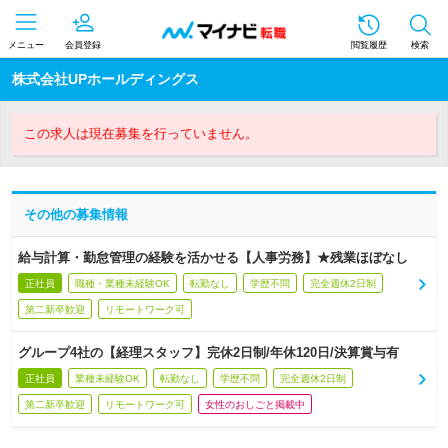
メニュー
会員登録
閲覧履歴
検索
株式会社UPホールディングス
この求人は現在募集を行っていません。
その他の募集情報
給与計算・勤怠管理の経験を活かせる【人事労務】★残業ほぼなし
正社員
職種・業種未経験OK
転勤なし
学歴不問
完全週休2日制
第二新卒歓迎
リモートワーク可
グループ4社の【経理スタッフ】完休2日制/年休120日/決算賞与有
正社員
業種未経験OK
転勤なし
学歴不問
完全週休2日制
第二新卒歓迎
リモートワーク可
女性のおしごと掲載中