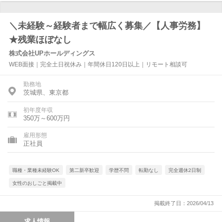
＼未経験～経験者まで幅広く募集／【人事労務】
★残業ほぼなし
株式会社UPホールディングス
WEB面接｜完全土日祝休み｜年間休日120日以上｜リモート相談可
勤務地
茨城県、東京都
初年度年収
350万～600万円
雇用形態
正社員
職種・業種未経験OK
第二新卒歓迎
学歴不問
転勤なし
完全週休2日制
女性のおしごと掲載中
掲載終了日：2026/04/13
求人情報