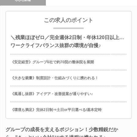
この求人のポイント
＼残業ほぼゼロ／完全週休2日制・年休120日以上…
ワークライフバランス抜群の環境が自慢♪
《安定経営》グループ6社で約70院の整体院を展開
《大きな裁量》制度設計・仕組みづくりに携われる！
《風通し抜群》アイデア・改善提案が通りやすい♪
《環境も満足》完休2日制⇒土日or平日選べる/基本定時
グループの成長を支えるポジション！少数精鋭だか