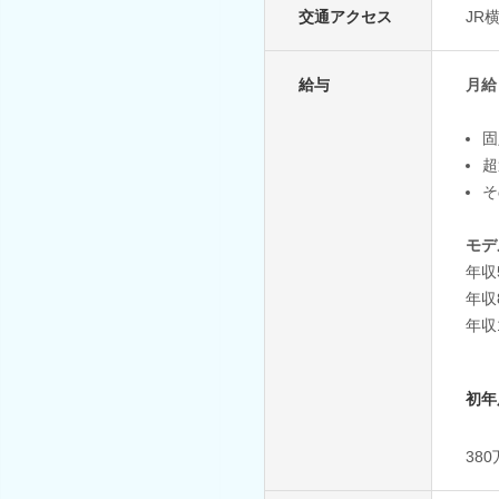
交通アクセス
JR
給与
月給
固
超
そ
モデ
年収
年収
年収
初年
38