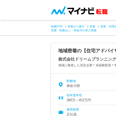
転職TOP
営業から探す
営業
営業・代理
営業・転勤なし・時短可の求人情報
地域密着の【住宅アドバイ
株式会社ドリームプランニン
地域に根差した安定企業＊未経験歓迎＊年
勤務地
神奈川県
初年度年収
380万～452万円
雇用形態
正社員