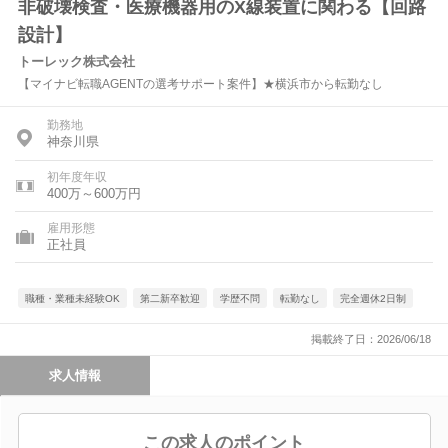
非破壊検査・医療機器用のX線装置に関わる【回路
設計】
トーレック株式会社
【マイナビ転職AGENTの選考サポート案件】★横浜市から転勤なし
勤務地
神奈川県
初年度年収
400万～600万円
雇用形態
正社員
職種・業種未経験OK
第二新卒歓迎
学歴不問
転勤なし
完全週休2日制
掲載終了日：2026/06/18
求人情報
この求人のポイント