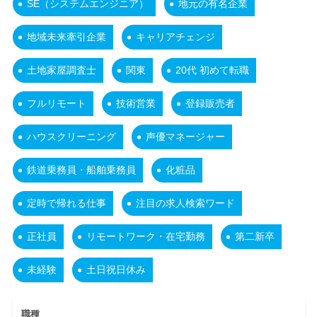
SE（システムエンジニア）
地元の有名企業
地域未来牽引企業
キャリアチェンジ
土地家屋調査士
関東
20代 初めて転職
フルリモート
技術営業
登録販売者
ハウスクリーニング
声優マネージャー
鉄道乗務員・船舶乗務員
化粧品
定時で帰れる仕事
注目の求人検索ワード
正社員
リモートワーク・在宅勤務
第二新卒
未経験
土日祝日休み
職種