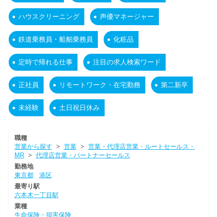
ハウスクリーニング
声優マネージャー
鉄道乗務員・船舶乗務員
化粧品
定時で帰れる仕事
注目の求人検索ワード
正社員
リモートワーク・在宅勤務
第二新卒
未経験
土日祝日休み
職種
営業から探す
>
営業
>
営業・代理店営業・ルートセールス・
MR
>
代理店営業・パートナーセールス
勤務地
東京都
港区
最寄り駅
六本木一丁目駅
業種
生命保険・損害保険