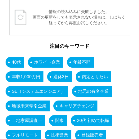
情報の読み込みに失敗しました。
画面の更新をしても表示されない場合は、しばらく
経ってから再度お試しください。
注目のキーワード
40代
ホワイト企業
年齢不問
年収1,000万円
週休3日
内定とりたい
SE（システムエンジニア）
地元の有名企業
地域未来牽引企業
キャリアチェンジ
土地家屋調査士
関東
20代 初めて転職
フルリモート
技術営業
登録販売者