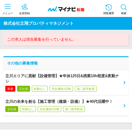
メニュー
会員登録
閲覧履歴
検索
株式会社立飛プロパティマネジメント
この求人は現在募集を行っていません。
その他の募集情報
立川エリアに貢献【設備管理】★年休125日&残業10h程度&夜勤ナ
シ
新着
正社員
転勤なし
完全週休2日制
第二新卒歓迎
立川の未来を創る【施工管理（建築・設備）】★40代活躍中！
正社員
転勤なし
完全週休2日制
第二新卒歓迎