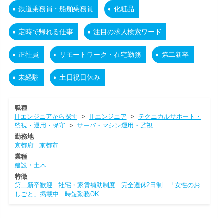
鉄道乗務員・船舶乗務員
化粧品
定時で帰れる仕事
注目の求人検索ワード
正社員
リモートワーク・在宅勤務
第二新卒
未経験
土日祝日休み
職種
ITエンジニアから探す
>
ITエンジニア
>
テクニカルサポート・
監視・運用・保守
>
サーバ・マシン運用・監視
勤務地
京都府
京都市
業種
建設・土木
特徴
第二新卒歓迎
社宅・家賃補助制度
完全週休2日制
「女性のお
しごと」掲載中
時短勤務OK