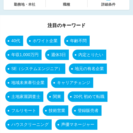
勤務地・本社
職種
詳細条件
注目のキーワード
40代
ホワイト企業
年齢不問
年収1,000万円
週休3日
内定とりたい
SE（システムエンジニア）
地元の有名企業
地域未来牽引企業
キャリアチェンジ
土地家屋調査士
関東
20代 初めて転職
フルリモート
技術営業
登録販売者
ハウスクリーニング
声優マネージャー