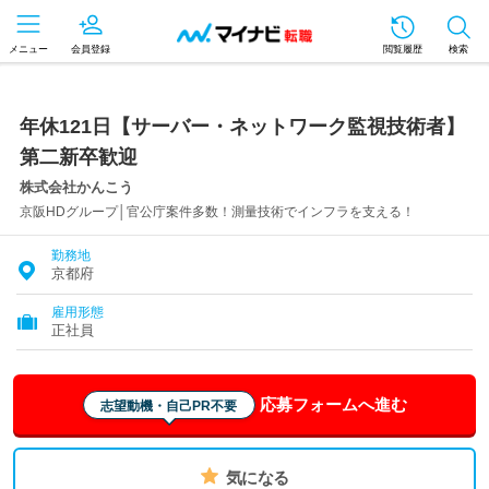
メニュー
会員登録
閲覧履歴
検索
年休121日【サーバー・ネットワーク監視技術者】
第二新卒歓迎
株式会社かんこう
京阪HDグループ│官公庁案件多数！測量技術でインフラを支える！
勤務地
京都府
雇用形態
正社員
応募フォームへ進む
志望動機・自己PR不要
気になる