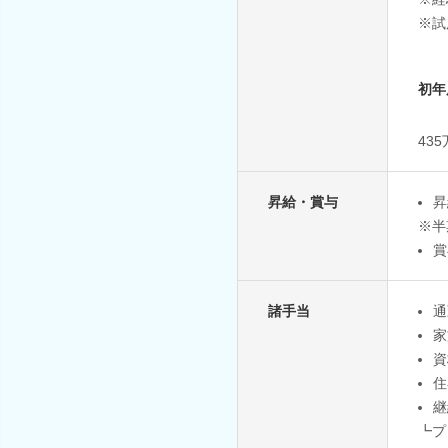
※試
初年
43
昇給・賞与
昇
※半
賞
諸手当
通
家
資
住
継
┗プ