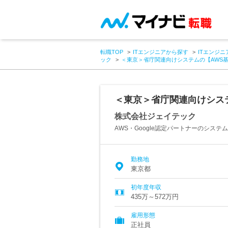
転職TOP
ITエンジニアから探す
ITエンジニ
ック
＜東京＞省庁関連向けシステムの【AWS
＜東京＞省庁関連向けシス
株式会社ジェイテック
AWS・Google認定パートナーのシステ
勤務地
東京都
初年度年収
435万～572万円
雇用形態
正社員