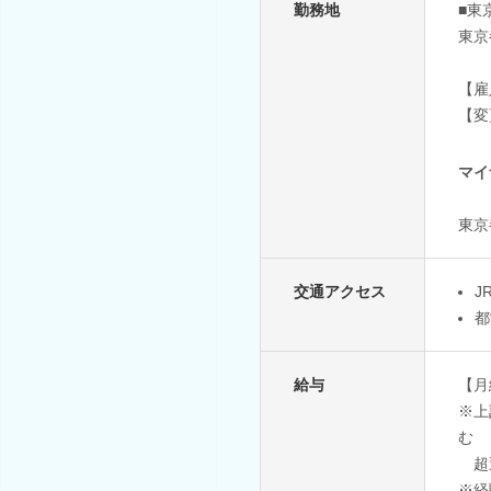
勤務地
■東
東京
【雇
【変
マイ
東京
交通アクセス
J
都
給与
【月給
※上
む
超
※経