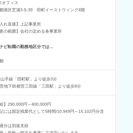
京オフィス
都港区芝浦3-5-39 田町イーストウィング4階
入れ直後】上記事業所
更の範囲】会社の定める各事業所
ナビ転職の勤務地区分では…
都
R山手線「田町駅」より徒歩3分
営地下鉄都営三田線「三田駅」より徒歩8分
】290,000円～400,000円
記には固定残業代として5時間/10,949円～15,102円分含
過分は別途支給
験・年齢・能力を考慮して決定いたします