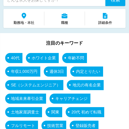
勤務地・本社
職種
詳細条件
注目のキーワード
40代
ホワイト企業
年齢不問
年収1,000万円
週休3日
内定とりたい
SE（システムエンジニア）
地元の有名企業
地域未来牽引企業
キャリアチェンジ
土地家屋調査士
関東
20代 初めて転職
フルリモート
技術営業
登録販売者