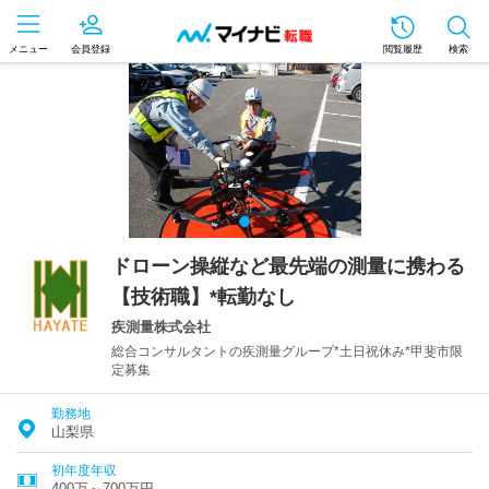
メニュー
会員登録
閲覧履歴
検索
ドローン操縦など最先端の測量に携わる
【技術職】*転勤なし
疾測量株式会社
総合コンサルタントの疾測量グループ*土日祝休み*甲斐市限
定募集
勤務地
山梨県
初年度年収
400万～700万円