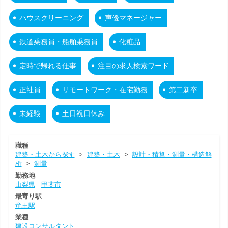
ハウスクリーニング
声優マネージャー
鉄道乗務員・船舶乗務員
化粧品
定時で帰れる仕事
注目の求人検索ワード
正社員
リモートワーク・在宅勤務
第二新卒
未経験
土日祝日休み
職種
建築・土木から探す
>
建築・土木
>
設計・積算・測量・構造解
析
>
測量
勤務地
山梨県
甲斐市
最寄り駅
竜王駅
業種
建設コンサルタント