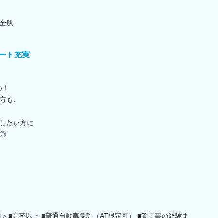
全般
ート充実
め！
方も、
したい方に
◎
須＞■高卒以上 ■普通自動車免許（AT限定可） ■管工事の経験ま