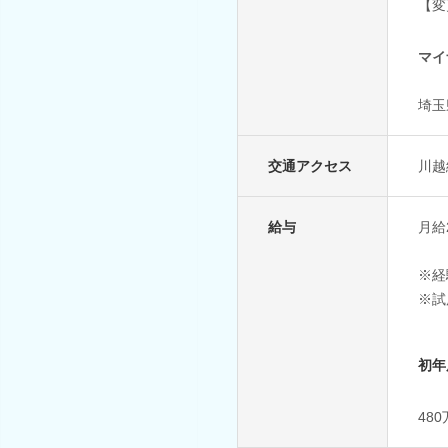
【変
マイ
埼玉
交通アクセス
川越
給与
月給
※経
※試
初年
48