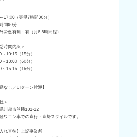
0～17:00（実働7時間30分）
時間90分
外労働有無：有（月8.8時間程）
憩時間内訳＞
00～10:15（15分）
00～13:00（60分）
00～15:15（15分）
勤なし／UIターン歓迎】
社＞
県川越市笠幡181‐12
軽ワゴン車での直行・直帰スタイルです。
入れ直後】上記事業所