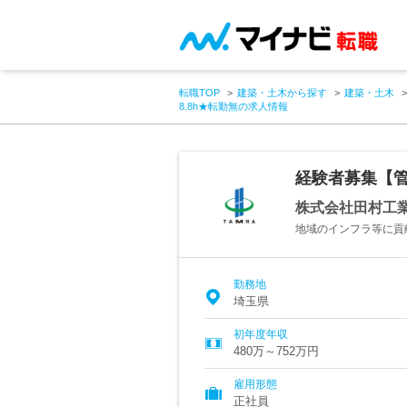
転職TOP
建築・土木から探す
建築・土木
8.8h★転勤無の求人情報
経験者募集【管
株式会社田村工
地域のインフラ等に貢
勤務地
埼玉県
初年度年収
480万～752万円
雇用形態
正社員