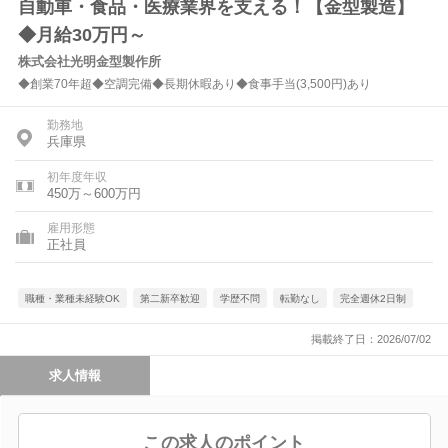
自動車・食品・医療業界を支える！【金型製造】
◆月給30万円～
株式会社光明金型製作所
◆創業70年超◆空調完備◆長期休暇あり◆食事手当(3,500円)あり
勤務地
兵庫県
初年度年収
450万～600万円
雇用形態
正社員
職種・業種未経験OK
第二新卒歓迎
学歴不問
転勤なし
完全週休2日制
掲載終了日：2026/07/02
求人情報
この求人のポイント