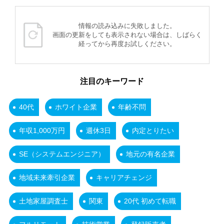
情報の読み込みに失敗しました。
画面の更新をしても表示されない場合は、しばらく
経ってから再度お試しください。
注目のキーワード
40代
ホワイト企業
年齢不問
年収1,000万円
週休3日
内定とりたい
SE（システムエンジニア）
地元の有名企業
地域未来牽引企業
キャリアチェンジ
土地家屋調査士
関東
20代 初めて転職