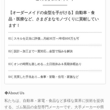
【オーダーメイドの金型を手がける】自動車・食
品・医療など、さまざまなモノづくりに貢献してい
ます！
01│スキルを正当に評価…月給30万～/年収600万も可
02│設計～加工まで一貫対応…金型で悩みを解決
03│オンの時間も楽しめる…土日祝休み＆長期休暇あり
04│充実した手当あり…食事・皆勤・住宅・家族など
◆About Us
私たちは、自動車・家電・食品など多様な業界に技術を提供
する、ゴム製品の金型専門メーカーです。大手メーカーや県