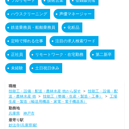
フルリモート
技術営業
登録販売者
ハウスクリーニング
声優マネージャー
鉄道乗務員・船舶乗務員
化粧品
定時で帰れる仕事
注目の求人検索ワード
正社員
リモートワーク・在宅勤務
第二新卒
未経験
土日祝日休み
職種
技能工・設備・配送・農林水産 他から探す
>
技能工・設備・配
送・農林水産 他
>
技能工（整備・生産・製造・工事）
>
工場
生産・製造（輸送用機器・家電・電子機器系）
勤務地
兵庫県
神戸市
最寄り駅
妙法寺(兵庫県)駅