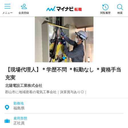
メニュー
会員登録
閲覧履歴
検索
【現場代理人】＊学歴不問 ＊転勤なし ＊資格手当
充実
北陽電設工業株式会社
郡山市に地域密着の電気工事会社｜決算賞与あり◎｜
勤務地
福島県
雇用形態
正社員