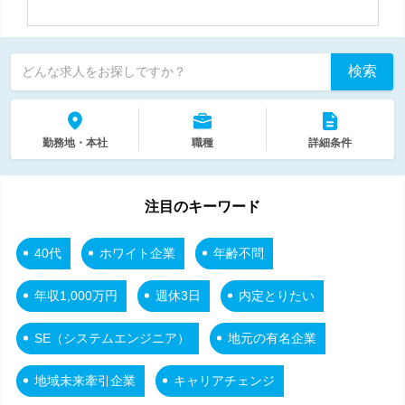
検索
どんな求人をお探しですか？
勤務地・本社
職種
詳細条件
注目のキーワード
40代
ホワイト企業
年齢不問
年収1,000万円
週休3日
内定とりたい
SE（システムエンジニア）
地元の有名企業
地域未来牽引企業
キャリアチェンジ