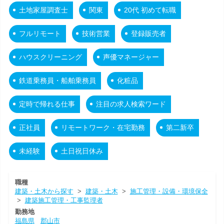
土地家屋調査士
関東
20代 初めて転職
フルリモート
技術営業
登録販売者
ハウスクリーニング
声優マネージャー
鉄道乗務員・船舶乗務員
化粧品
定時で帰れる仕事
注目の求人検索ワード
正社員
リモートワーク・在宅勤務
第二新卒
未経験
土日祝日休み
職種
建築・土木から探す
>
建築・土木
>
施工管理・設備・環境保全
>
建築施工管理・工事監理者
勤務地
福島県
郡山市