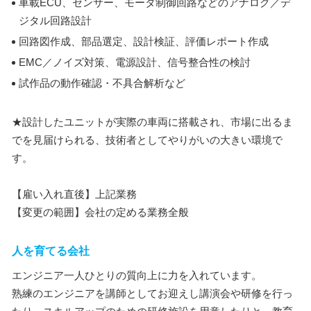
車載ECU、センサー、モータ制御回路などのアナログ／デ
ジタル回路設計
回路図作成、部品選定、設計検証、評価レポート作成
EMC／ノイズ対策、電源設計、信号整合性の検討
試作品の動作確認・不具合解析など
★設計したユニットが実際の車両に搭載され、市場に出るま
でを見届けられる、技術者としてやりがいの大きい環境で
す。
【雇い入れ直後】上記業務
【変更の範囲】会社の定める業務全般
人を育てる会社
エンジニア一人ひとりの質向上に力を入れています。
熟練のエンジニアを講師としてお迎えし講演会や研修を行っ