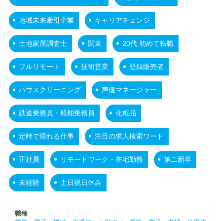
地域未来牽引企業
キャリアチェンジ
土地家屋調査士
関東
20代 初めて転職
フルリモート
技術営業
登録販売者
ハウスクリーニング
声優マネージャー
鉄道乗務員・船舶乗務員
化粧品
定時で帰れる仕事
注目の求人検索ワード
正社員
リモートワーク・在宅勤務
第二新卒
未経験
土日祝日休み
職種