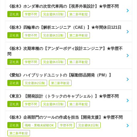
《栃木》ホンダ車の次世代車両の【視界外装設計】★学歴不問
正社員
学歴不問
完全週休2日制
第二新卒歓迎
《栃木》四輪車の【解析エンジニア（CAE）】★年間休日121日
正社員
学歴不問
完全週休2日制
第二新卒歓迎
《栃木》次期車種の【アンダーボディ設計エンジニア】★学歴不
問
正社員
学歴不問
完全週休2日制
第二新卒歓迎
《愛知》ハイブリッドユニットの【駆動部品開発（PM）】
正社員
完全週休2日制
第二新卒歓迎
《東京》【開発設計（トラックのキャブシェル）】★学歴不問
正社員
学歴不問
完全週休2日制
第二新卒歓迎
《栃木》企画部門のツールの作成を担当【開発支援】★学歴不問
正社員
職種・業種未経験OK
学歴不問
完全週休2日制
第二新卒歓迎