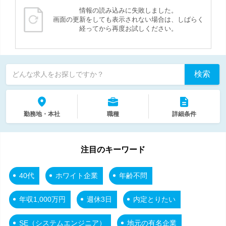
情報の読み込みに失敗しました。
画面の更新をしても表示されない場合は、しばらく
経ってから再度お試しください。
検索
どんな求人をお探しですか？
勤務地・本社
職種
詳細条件
注目のキーワード
40代
ホワイト企業
年齢不問
年収1,000万円
週休3日
内定とりたい
SE（システムエンジニア）
地元の有名企業