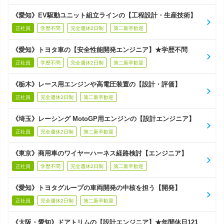
《愛知》EV駆動ユニット組立ラインの【工程設計・生産技術】
正社員
学歴不問
完全週休2日制
第二新卒歓迎
《愛知》トヨタ車の【安全性能開発エンジニア】★学歴不問
正社員
学歴不問
完全週休2日制
第二新卒歓迎
《栃木》レース用エンジンや高電圧装置の【設計・評価】
正社員
完全週休2日制
第二新卒歓迎
《埼玉》レーシング MotoGP用エンジンの【設計エンジニア】
正社員
完全週休2日制
第二新卒歓迎
《東京》商用車のワイヤーハーネス経路検討【エンジニア】
正社員
学歴不問
完全週休2日制
第二新卒歓迎
《愛知》トヨタグループの車両開発の中核を担う【開発】
正社員
完全週休2日制
第二新卒歓迎
《大阪・愛知》ドアトリムの【設計エンジニア】★年間休日121