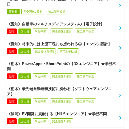
日
正社員
完全週休2日制
第二新卒歓迎
《愛知》自動車のマルチメディアシステムの【電子設計】
新着
正社員
学歴不問
完全週休2日制
第二新卒歓迎
《愛知》将来的には上流工程にも携われる◎【エンジン設計】
新着
正社員
完全週休2日制
第二新卒歓迎
《栃木》PowerApps・SharePointの【DXエンジニア】★学歴不
問
新着
正社員
学歴不問
完全週休2日制
第二新卒歓迎
《栃木》最先端自動運転技術に携わる【ソフトウェアエンジニ
ア】
新着
正社員
学歴不問
完全週休2日制
第二新卒歓迎
《静岡》EV開発に貢献する【HILSエンジニア】★学歴不問
新着
正社員
学歴不問
完全週休2日制