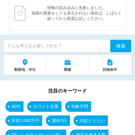
情報の読み込みに失敗しました。
画面の更新をしても表示されない場合は、しばらく
経ってから再度お試しください。
検索
どんな求人をお探しですか？
勤務地・本社
職種
詳細条件
注目のキーワード
40代
ホワイト企業
年齢不問
年収1,000万円
週休3日
内定とりたい
SE（システムエンジニア）
地元の有名企業