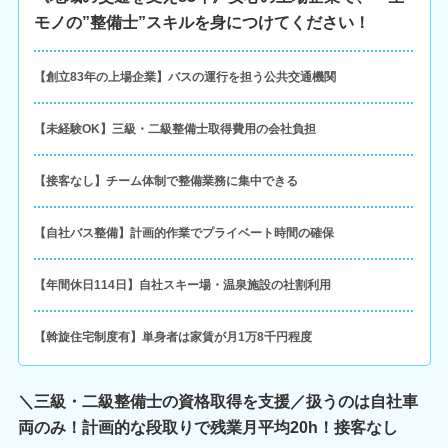
モノの”整備士”スキルを身につけてください！
【創立83年の上場企業】バスの運行を担う公共交通機関
【未経験OK】三級・二級整備士取得費用の会社負担
【接客なし】チーム体制で整備業務に集中できる
【自社バス整備】計画的作業でプライベート時間の確保
【年間休日114日】自社スキー場・温泉施設の社割利用
【斡旋住宅制度有】単身者は家賃が月1万8千円程度
＼三級・二級整備士の資格取得を支援／扱うのは自社車
両のみ！計画的な段取りで残業月平均20h！接客なし