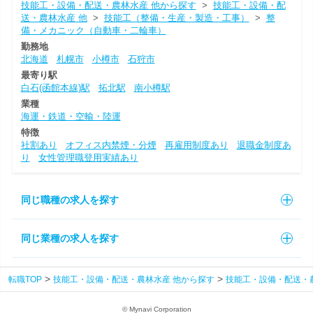
技能工・設備・配送・農林水産 他から探す
>
技能工・設備・配
送・農林水産 他
>
技能工（整備・生産・製造・工事）
>
整
備・メカニック（自動車・二輪車）
勤務地
北海道
札幌市
小樽市
石狩市
最寄り駅
白石(函館本線)駅
拓北駅
南小樽駅
業種
海運・鉄道・空輸・陸運
特徴
社割あり
オフィス内禁煙・分煙
再雇用制度あり
退職金制度あ
り
女性管理職登用実績あり
同じ職種の求人を探す
同じ業種の求人を探す
転職TOP
技能工・設備・配送・農林水産 他から探す
技能工・設備・配送・
© Mynavi Corporation