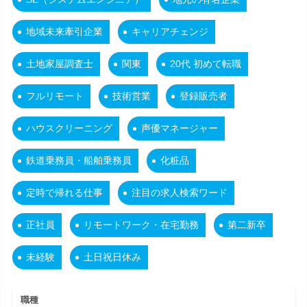
地域未来牽引企業
キャリアチェンジ
土地家屋調査士
関東
20代 初めて転職
フルリモート
技術営業
登録販売者
ハウスクリーニング
声優マネージャー
鉄道乗務員・船舶乗務員
化粧品
定時で帰れる仕事
注目の求人検索ワード
正社員
リモートワーク・在宅勤務
第二新卒
未経験
土日祝日休み
職種