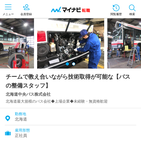
メニュー
会員登録
閲覧履歴
検索
チームで教え合いながら技術取得が可能な【バス
の整備スタッフ】
北海道中央バス株式会社
北海道最大規模のバス会社◆上場企業◆未経験・無資格歓迎
勤務地
北海道
雇用形態
正社員