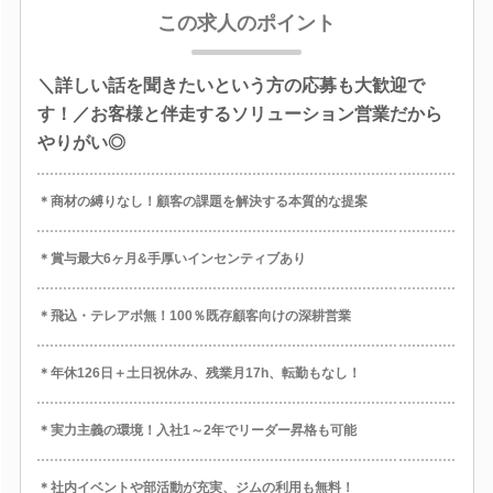
この求人のポイント
＼詳しい話を聞きたいという方の応募も大歓迎で
す！／お客様と伴走するソリューション営業だから
やりがい◎
＊商材の縛りなし！顧客の課題を解決する本質的な提案
＊賞与最大6ヶ月&手厚いインセンティブあり
＊飛込・テレアポ無！100％既存顧客向けの深耕営業
＊年休126日＋土日祝休み、残業月17h、転勤もなし！
＊実力主義の環境！入社1～2年でリーダー昇格も可能
＊社内イベントや部活動が充実、ジムの利用も無料！