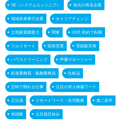
SE（システムエンジニア）
地元の有名企業
地域未来牽引企業
キャリアチェンジ
土地家屋調査士
関東
20代 初めて転職
フルリモート
技術営業
登録販売者
ハウスクリーニング
声優マネージャー
鉄道乗務員・船舶乗務員
化粧品
定時で帰れる仕事
注目の求人検索ワード
正社員
リモートワーク・在宅勤務
第二新卒
未経験
土日祝日休み