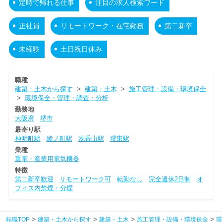
定時で帰れる仕事
注目の求人検索ワード
正社員
リモートワーク・在宅勤務
第二新卒
未経験
土日祝日休み
職種
建築・土木から探す
>
建築・土木
>
施工管理・設備・環境保全
>
環境保全・管理・調査・分析
勤務地
大阪府
堺市
最寄り駅
神明町駅
綾ノ町駅
浅香山駅
堺東駅
業種
重電・産業用電気機器
特徴
第二新卒歓迎
リモートワーク可
転勤なし
完全週休2日制
オ
フィス内禁煙・分煙
転職TOP
建築・土木から探す
建築・土木
施工管理・設備・環境保全
環