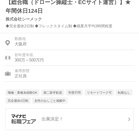
【総合職（ドローン操縦士・ECサイト運営）】★
年間休日124日
株式会社シーメック
◆完全週休2日制 ◆フレックスタイム制 ◆残業月平均3時間程度
勤務地
大阪府
初年度年収
300万～500万円
雇用形態
正社員
職種・業種未経験OK
第二新卒歓迎
学歴不問
リモートワーク可
転勤なし
完全週休2日制
女性のおしごと掲載中
出展決定！