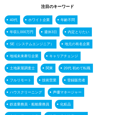
注目のキーワード
40代
ホワイト企業
年齢不問
年収1,000万円
週休3日
内定とりたい
SE（システムエンジニア）
地元の有名企業
地域未来牽引企業
キャリアチェンジ
土地家屋調査士
関東
20代 初めて転職
フルリモート
技術営業
登録販売者
ハウスクリーニング
声優マネージャー
鉄道乗務員・船舶乗務員
化粧品