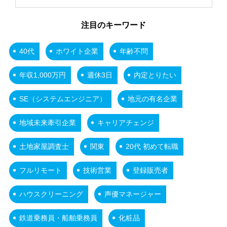
注目のキーワード
40代
ホワイト企業
年齢不問
年収1,000万円
週休3日
内定とりたい
SE（システムエンジニア）
地元の有名企業
地域未来牽引企業
キャリアチェンジ
土地家屋調査士
関東
20代 初めて転職
フルリモート
技術営業
登録販売者
ハウスクリーニング
声優マネージャー
鉄道乗務員・船舶乗務員
化粧品