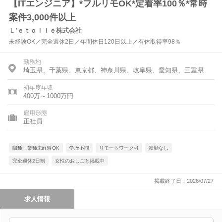
【ITエンジニア】*フルリモOK*定着率100％*常時
案件3,000件以上
Ｌ’ｅｔｏｉｌｅ株式会社
未経験OK／完全週休2日／年間休日120日以上／有休取得率98％
勤務地
埼玉県、千葉県、東京都、神奈川県、岐阜県、愛知県、三重県
初年度年収
400万～1000万円
雇用形態
正社員
職種・業種未経験OK
学歴不問
リモートワーク可
転勤なし
完全週休2日制
女性のおしごと掲載中
掲載終了日：2026/07/27
求人情報