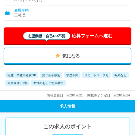
雇用形態
正社員
応募フォームへ進む
志望動機・自己PR不要
気になる
職種・業種未経験OK
第二新卒歓迎
学歴不問
リモートワーク可
転勤なし
完全週休2日制
女性のおしごと掲載中
情報更新日：2026/07/21
掲載終了予定日：2026/09/14
求人情報
この求人のポイント