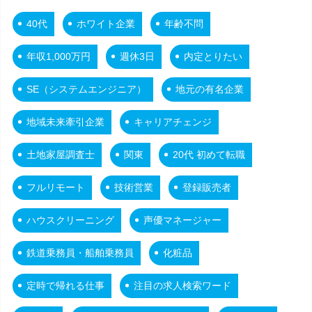
40代
ホワイト企業
年齢不問
年収1,000万円
週休3日
内定とりたい
SE（システムエンジニア）
地元の有名企業
地域未来牽引企業
キャリアチェンジ
土地家屋調査士
関東
20代 初めて転職
フルリモート
技術営業
登録販売者
ハウスクリーニング
声優マネージャー
鉄道乗務員・船舶乗務員
化粧品
定時で帰れる仕事
注目の求人検索ワード