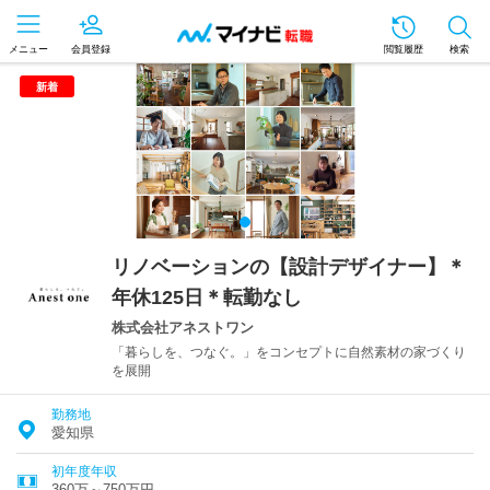
メニュー
会員登録
閲覧履歴
検索
新着
リノベーションの【設計デザイナー】＊
年休125日＊転勤なし
株式会社アネストワン
「暮らしを、つなぐ。」をコンセプトに自然素材の家づくり
を展開
勤務地
愛知県
初年度年収
360万～750万円