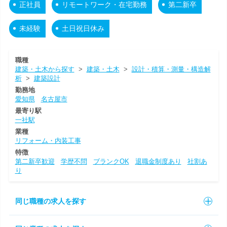
正社員
リモートワーク・在宅勤務
第二新卒
未経験
土日祝日休み
職種
建築・土木から探す
>
建築・土木
>
設計・積算・測量・構造解
析
>
建築設計
勤務地
愛知県
名古屋市
最寄り駅
一社駅
業種
リフォーム・内装工事
特徴
第二新卒歓迎
学歴不問
ブランクOK
退職金制度あり
社割あ
り
同じ職種の求人を探す