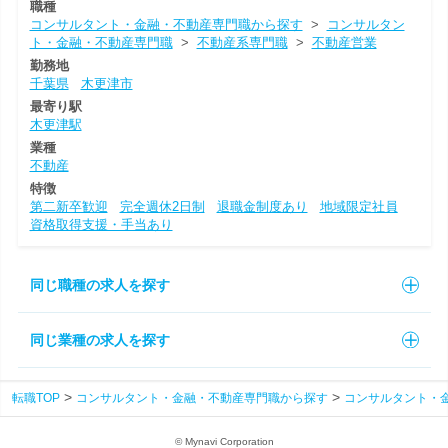
職種
コンサルタント・金融・不動産専門職から探す
>
コンサルタン
ト・金融・不動産専門職
>
不動産系専門職
>
不動産営業
勤務地
千葉県
木更津市
最寄り駅
木更津駅
業種
不動産
特徴
第二新卒歓迎
完全週休2日制
退職金制度あり
地域限定社員
資格取得支援・手当あり
同じ職種の求人を探す
同じ業種の求人を探す
転職TOP
コンサルタント・金融・不動産専門職から探す
コンサルタント・
© Mynavi Corporation