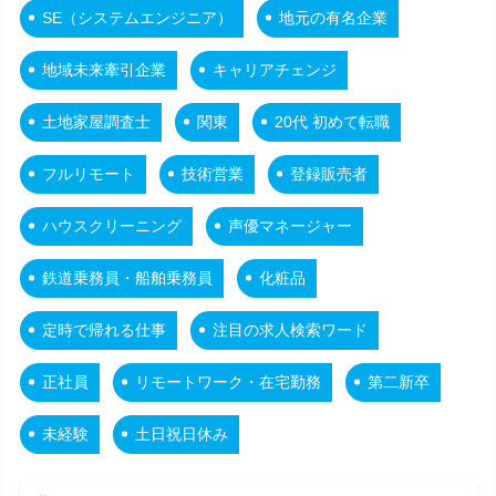
SE（システムエンジニア）
地元の有名企業
地域未来牽引企業
キャリアチェンジ
土地家屋調査士
関東
20代 初めて転職
フルリモート
技術営業
登録販売者
ハウスクリーニング
声優マネージャー
鉄道乗務員・船舶乗務員
化粧品
定時で帰れる仕事
注目の求人検索ワード
正社員
リモートワーク・在宅勤務
第二新卒
未経験
土日祝日休み