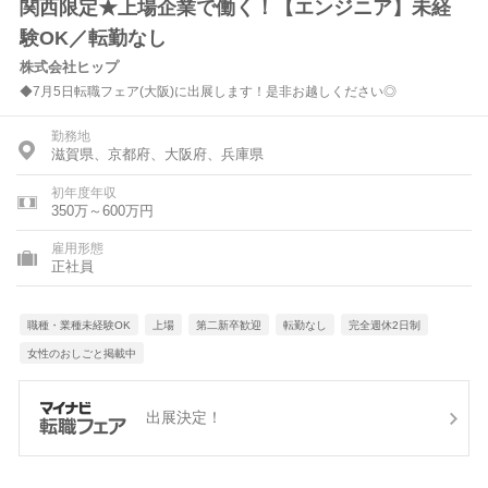
関西限定★上場企業で働く！【エンジニア】未経
験OK／転勤なし
株式会社ヒップ
◆7月5日転職フェア(大阪)に出展します！是非お越しください◎
勤務地
滋賀県、京都府、大阪府、兵庫県
初年度年収
350万～600万円
雇用形態
正社員
職種・業種未経験OK
上場
第二新卒歓迎
転勤なし
完全週休2日制
女性のおしごと掲載中
出展決定！