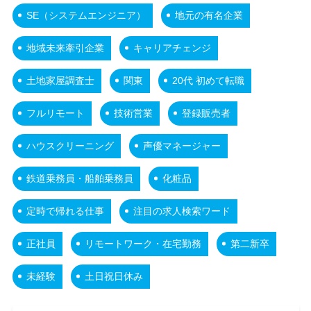
SE（システムエンジニア）
地元の有名企業
地域未来牽引企業
キャリアチェンジ
土地家屋調査士
関東
20代 初めて転職
フルリモート
技術営業
登録販売者
ハウスクリーニング
声優マネージャー
鉄道乗務員・船舶乗務員
化粧品
定時で帰れる仕事
注目の求人検索ワード
正社員
リモートワーク・在宅勤務
第二新卒
未経験
土日祝日休み