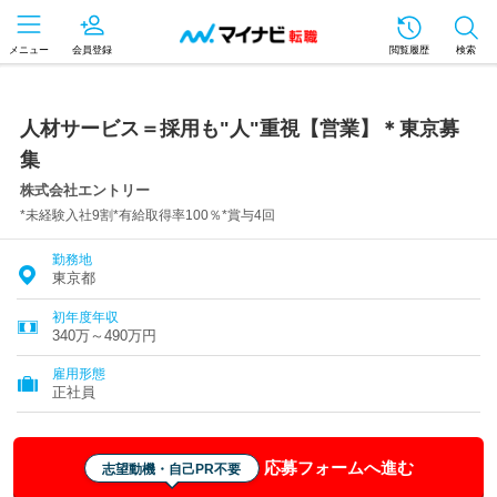
メニュー
会員登録
閲覧履歴
検索
人材サービス＝採用も"人"重視【営業】＊東京募
集
株式会社エントリー
*未経験入社9割*有給取得率100％*賞与4回
勤務地
東京都
初年度年収
340万～490万円
雇用形態
正社員
応募フォームへ進む
志望動機・自己PR不要