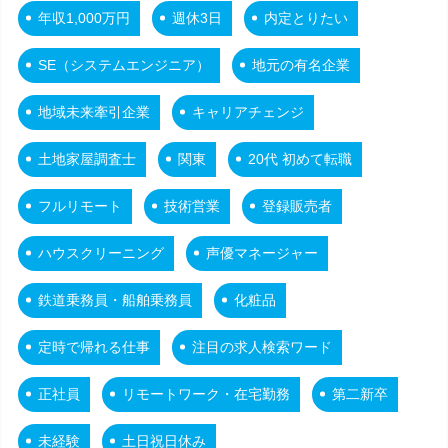
年収1,000万円
週休3日
内定とりたい
SE（システムエンジニア）
地元の有名企業
地域未来牽引企業
キャリアチェンジ
土地家屋調査士
関東
20代 初めて転職
フルリモート
技術営業
登録販売者
ハウスクリーニング
声優マネージャー
鉄道乗務員・船舶乗務員
化粧品
定時で帰れる仕事
注目の求人検索ワード
正社員
リモートワーク・在宅勤務
第二新卒
未経験
土日祝日休み