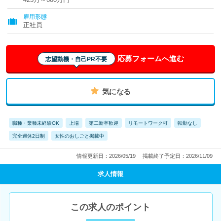
雇用形態
正社員
応募フォームへ進む
志望動機・自己PR不要
気になる
職種・業種未経験OK
上場
第二新卒歓迎
リモートワーク可
転勤なし
完全週休2日制
女性のおしごと掲載中
情報更新日：2026/05/19
掲載終了予定日：2026/11/09
求人情報
この求人のポイント