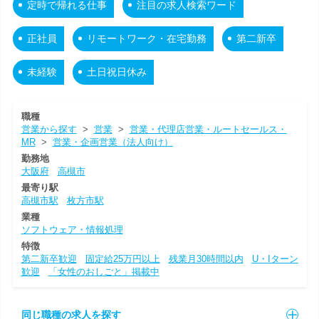
定時で帰れる仕事
注目の求人検索ワード
正社員
リモートワーク・在宅勤務
第二新卒
未経験
土日祝日休み
職種
営業から探す
>
営業
>
営業・代理店営業・ルートセールス・
MR
>
営業・企画営業（法人向け）
勤務地
大阪府
高槻市
最寄り駅
高槻市駅
枚方市駅
業種
ソフトウェア・情報処理
特徴
第二新卒歓迎
固定給25万円以上
残業月30時間以内
U・Iターン
歓迎
「女性のおしごと」掲載中
同じ職種の求人を探す