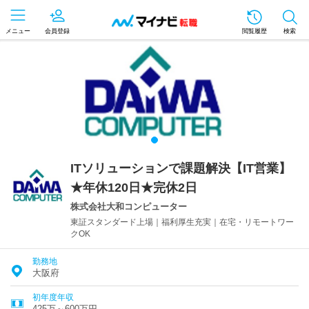
メニュー
会員登録
閲覧履歴
検索
ITソリューションで課題解決【IT営業】
★年休120日★完休2日
株式会社大和コンピューター
東証スタンダード上場｜福利厚生充実｜在宅・リモートワー
クOK
勤務地
大阪府
初年度年収
425万～600万円