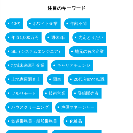
注目のキーワード
40代
ホワイト企業
年齢不問
年収1,000万円
週休3日
内定とりたい
SE（システムエンジニア）
地元の有名企業
地域未来牽引企業
キャリアチェンジ
土地家屋調査士
関東
20代 初めて転職
フルリモート
技術営業
登録販売者
ハウスクリーニング
声優マネージャー
鉄道乗務員・船舶乗務員
化粧品