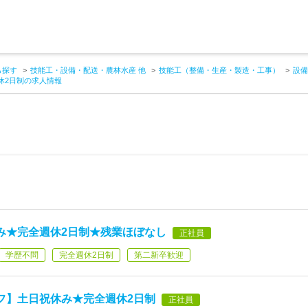
ら探す
技能工・設備・配送・農林水産 他
技能工（整備・生産・製造・工事）
設備
休2日制の求人情報
み★完全週休2日制★残業ほぼなし
正社員
学歴不問
完全週休2日制
第二新卒歓迎
フ】土日祝休み★完全週休2日制
正社員