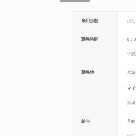
雇用形態
正社
勤務時間
8：
※残
勤務地
宮城
マイ
宮城
給与
月給
※こ