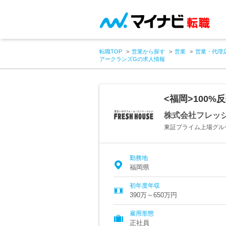
転職TOP
営業から探す
営業
営業・代理
アークランズGの求人情報
<福岡>100
株式会社フレッ
東証プライム上場グル
勤務地
福岡県
初年度年収
390万～650万円
雇用形態
正社員