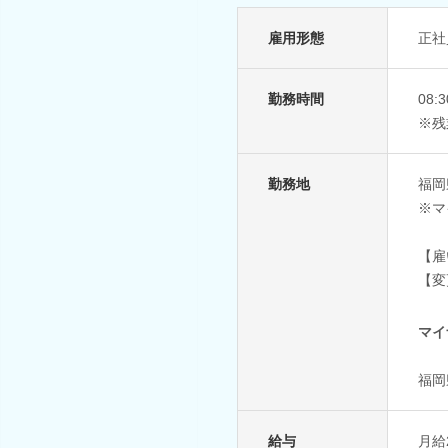
雇用形態
正社
勤務時間
08
※残
勤務地
福岡
※マ
【雇
【変
マイ
福岡
給与
月給2