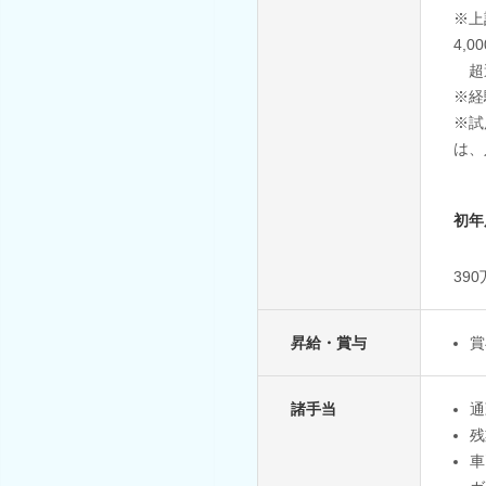
※上
4,
超
※経
※試
は、
初年
39
昇給・賞与
賞
諸手当
通
残
車