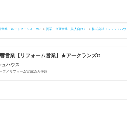
店営業・ルートセールス・MR
営業・企画営業（法人向け）
株式会社フレッシュハウ
%反響営業【リフォーム営業】★アークランズG
シュハウス
ープ／リフォーム実績15万件超