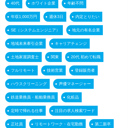
40代
ホワイト企業
年齢不問
年収1,000万円
週休3日
内定とりたい
SE（システムエンジニア）
地元の有名企業
地域未来牽引企業
キャリアチェンジ
土地家屋調査士
関東
20代 初めて転職
フルリモート
技術営業
登録販売者
ハウスクリーニング
声優マネージャー
鉄道乗務員・船舶乗務員
化粧品
定時で帰れる仕事
注目の求人検索ワード
正社員
リモートワーク・在宅勤務
第二新卒