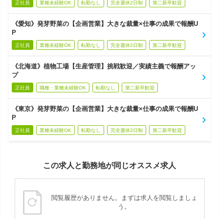
正社員
業種未経験OK
転勤なし
完全週休2日制
第二新卒歓迎
《愛知》発芽野菜の【企画営業】大きな裁量×仕事の成果で報酬U
P
正社員
業種未経験OK
転勤なし
完全週休2日制
第二新卒歓迎
《北海道》植物工場【生産管理】挑戦歓迎／実績主義で報酬アッ
プ
正社員
職種・業種未経験OK
転勤なし
第二新卒歓迎
《東京》発芽野菜の【企画営業】大きな裁量×仕事の成果で報酬U
P
正社員
業種未経験OK
転勤なし
完全週休2日制
第二新卒歓迎
この求人と勤務地が同じオススメ求人
閲覧履歴がありません。まずは求人を閲覧しましょ
う。