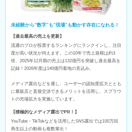
未経験から“数字”も“現場”も動かす存在になれる！
【過去最高の売上を更新】
流通のプロが投票するランキングにランクインし、注目
度が高い状況が伺えます。この10年で売上規模は約3
倍、2025年12月期の売上は132億円を突破し過去最高を
記録！2026年度は140億円着地の見込み。
メディア露出などを通し、ユーザーの認知度拡大ととも
に量販店と直接交渉できるメリットを活用し、スプラウ
トの売場拡大を実施しています。
【積極的なメディア露出でPR！】
YouTube・TikTokなどを活用したSNS露出では100万回
再生以上の動画も複数輩出！