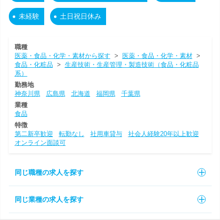
未経験
土日祝日休み
職種
医薬・食品・化学・素材から探す
>
医薬・食品・化学・素材
>
食品・化粧品
>
生産技術・生産管理・製造技術（食品・化粧品
系）
勤務地
神奈川県
広島県
北海道
福岡県
千葉県
業種
食品
特徴
第二新卒歓迎
転勤なし
社用車貸与
社会人経験20年以上歓迎
オンライン面談可
同じ職種の求人を探す
同じ業種の求人を探す