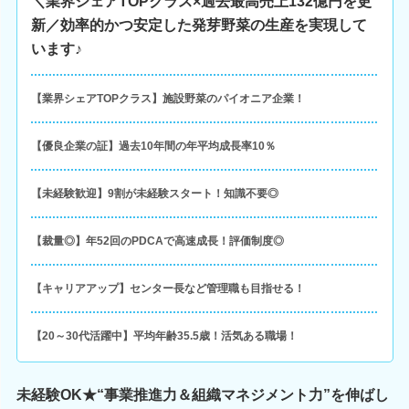
＼業界シェアTOPクラス×過去最高売上132億円を更
新／効率的かつ安定した発芽野菜の生産を実現して
います♪
【業界シェアTOPクラス】施設野菜のパイオニア企業！
【優良企業の証】過去10年間の年平均成長率10％
【未経験歓迎】9割が未経験スタート！知識不要◎
【裁量◎】年52回のPDCAで高速成長！評価制度◎
【キャリアアップ】センター長など管理職も目指せる！
【20～30代活躍中】平均年齢35.5歳！活気ある職場！
未経験OK★“事業推進力＆組織マネジメント力”を伸ばし