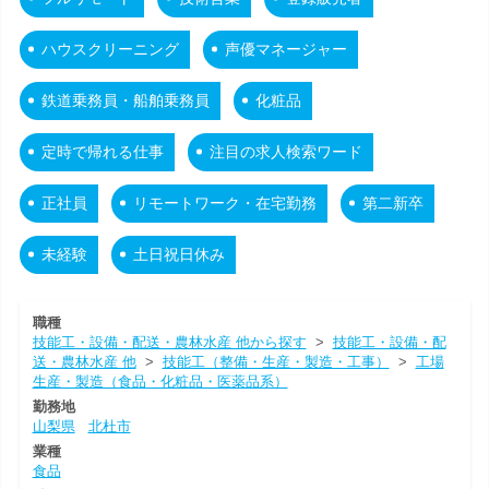
ハウスクリーニング
声優マネージャー
鉄道乗務員・船舶乗務員
化粧品
定時で帰れる仕事
注目の求人検索ワード
正社員
リモートワーク・在宅勤務
第二新卒
未経験
土日祝日休み
職種
技能工・設備・配送・農林水産 他から探す
>
技能工・設備・配
送・農林水産 他
>
技能工（整備・生産・製造・工事）
>
工場
生産・製造（食品・化粧品・医薬品系）
勤務地
山梨県
北杜市
業種
食品