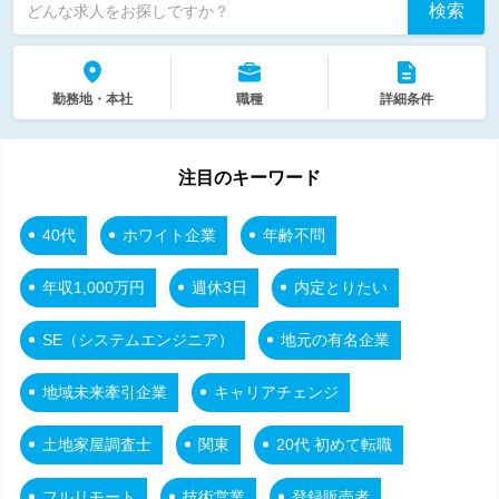
検索
どんな求人をお探しですか？
勤務地・本社
職種
詳細条件
注目のキーワード
40代
ホワイト企業
年齢不問
年収1,000万円
週休3日
内定とりたい
SE（システムエンジニア）
地元の有名企業
地域未来牽引企業
キャリアチェンジ
土地家屋調査士
関東
20代 初めて転職
フルリモート
技術営業
登録販売者