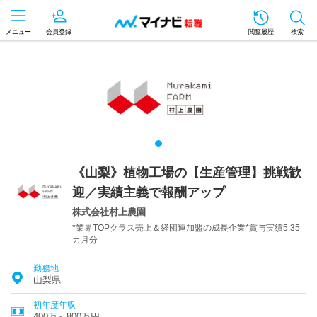
メニュー
会員登録
閲覧履歴
検索
《山梨》植物工場の【生産管理】挑戦歓
迎／実績主義で報酬アップ
株式会社村上農園
*業界TOPクラス売上＆経団連加盟の成長企業*賞与実績5.35
カ月分
勤務地
山梨県
初年度年収
400万～800万円