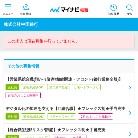
メニュー
会員登録
閲覧履歴
検索
株式会社中国銀行
この求人は現在募集を行っていません。
その他の募集情報
【営業系総合職(預かり資産/相続関連・フロント/銀行業務全般)】
正社員
業種未経験OK
第二新卒歓迎
リモートワーク可
女性のおしごと掲載中
デジタル化の加速を支える【IT総合職】★フレックス制★手当充実
正社員
業種未経験OK
リモートワーク可
女性のおしごと掲載中
【総合職(法務/リスク管理)】★フレックス制★手当充実
正社員
リモートワーク可
女性のおしごと掲載中