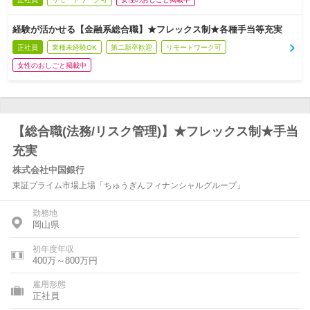
経験が活かせる【金融系総合職】★フレックス制★各種手当等充実
正社員
業種未経験OK
第二新卒歓迎
リモートワーク可
女性のおしごと掲載中
【総合職(法務/リスク管理)】★フレックス制★手当
充実
株式会社中国銀行
東証プライム市場上場「ちゅうぎんフィナンシャルグループ」
勤務地
岡山県
初年度年収
400万～800万円
雇用形態
正社員