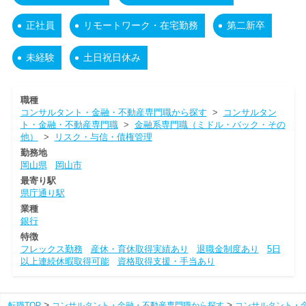
正社員
リモートワーク・在宅勤務
第二新卒
未経験
土日祝日休み
職種
コンサルタント・金融・不動産専門職から探す
>
コンサルタン
ト・金融・不動産専門職
>
金融系専門職（ミドル・バック・その
他）
>
リスク・与信・債権管理
勤務地
岡山県
岡山市
最寄り駅
県庁通り駅
業種
銀行
特徴
フレックス勤務
産休・育休取得実績あり
退職金制度あり
5日
以上連続休暇取得可能
資格取得支援・手当あり
転職TOP
コンサルタント・金融・不動産専門職から探す
コンサルタント・