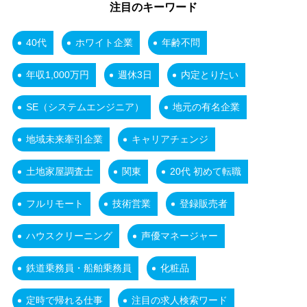
注目のキーワード
40代
ホワイト企業
年齢不問
年収1,000万円
週休3日
内定とりたい
SE（システムエンジニア）
地元の有名企業
地域未来牽引企業
キャリアチェンジ
土地家屋調査士
関東
20代 初めて転職
フルリモート
技術営業
登録販売者
ハウスクリーニング
声優マネージャー
鉄道乗務員・船舶乗務員
化粧品
定時で帰れる仕事
注目の求人検索ワード