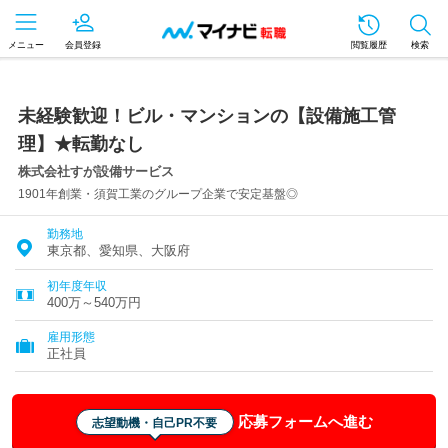
メニュー
会員登録
閲覧履歴
検索
未経験歓迎！ビル・マンションの【設備施工管
理】★転勤なし
株式会社すが設備サービス
1901年創業・須賀工業のグループ企業で安定基盤◎
勤務地
東京都、愛知県、大阪府
初年度年収
400万～540万円
雇用形態
正社員
応募フォームへ進む
志望動機・自己PR不要