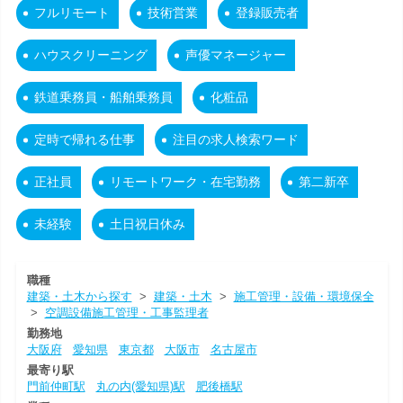
フルリモート
技術営業
登録販売者
ハウスクリーニング
声優マネージャー
鉄道乗務員・船舶乗務員
化粧品
定時で帰れる仕事
注目の求人検索ワード
正社員
リモートワーク・在宅勤務
第二新卒
未経験
土日祝日休み
職種
建築・土木から探す
>
建築・土木
>
施工管理・設備・環境保全
>
空調設備施工管理・工事監理者
勤務地
大阪府
愛知県
東京都
大阪市
名古屋市
最寄り駅
門前仲町駅
丸の内(愛知県)駅
肥後橋駅