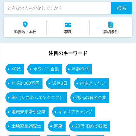
検索
どんな求人をお探しですか？
勤務地・本社
職種
詳細条件
注目のキーワード
40代
ホワイト企業
年齢不問
年収1,000万円
週休3日
内定とりたい
SE（システムエンジニア）
地元の有名企業
地域未来牽引企業
キャリアチェンジ
土地家屋調査士
関東
20代 初めて転職