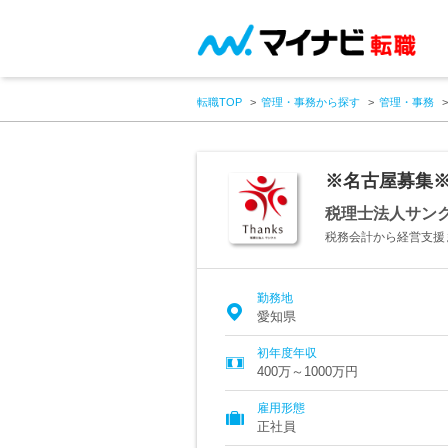
転職TOP
管理・事務から探す
管理・事務
※名古屋募集
税理士法人サン
税務会計から経営支援
勤務地
愛知県
初年度年収
400万～1000万円
雇用形態
正社員