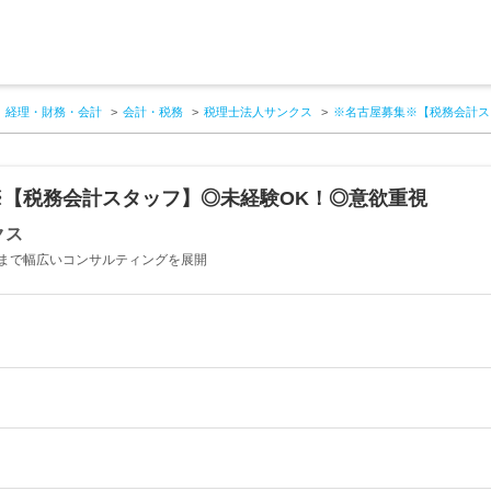
経理・財務・会計
会計・税務
税理士法人サンクス
※名古屋募集※【税務会計ス
※【税務会計スタッフ】◎未経験OK！◎意欲重視
クス
まで幅広いコンサルティングを展開