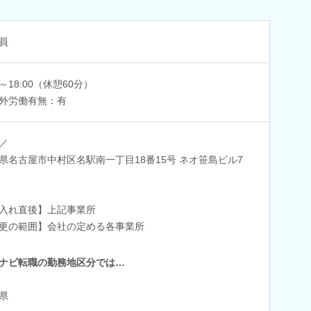
員
0～18:00（休憩60分）
外労働有無：有
／
県名古屋市中村区名駅南一丁目18番15号 ネオ笹島ビル7
入れ直後】上記事業所
更の範囲】会社の定める各事業所
ナビ転職の勤務地区分では…
県