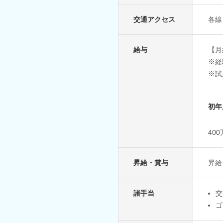
交通アクセス
各線
給与
【月
※経
※試
初年
40
昇給・賞与
昇給
諸手当
交
ゴ