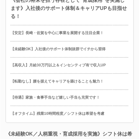
《会社の将来を担う存在として”育成採用”を実施し
ます》入社後のサポート体制＆キャリアUPも目指せ
る！
【安定】長崎・佐賀を中心に事業を展開する注目企業！
【未経験OK】入社後のサポート体制抜群でイチから習得
【高収入】月給30万円以上＆インセンティブ有で収入UP
【転勤なし】腰を据えてキャリアを築けることも魅力！
【待遇】家族・食事手当など嬉しい手当も充実です！
【オフタイム】残業10時間程度／シフト休は希望を考慮
《未経験OK／人柄重視・育成採用を実施》シフト休は希