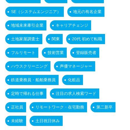
SE（システムエンジニア）
地元の有名企業
地域未来牽引企業
キャリアチェンジ
土地家屋調査士
関東
20代 初めて転職
フルリモート
技術営業
登録販売者
ハウスクリーニング
声優マネージャー
鉄道乗務員・船舶乗務員
化粧品
定時で帰れる仕事
注目の求人検索ワード
正社員
リモートワーク・在宅勤務
第二新卒
未経験
土日祝日休み