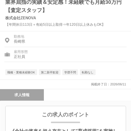
業界屈指の実績＆安定感！未経験でも月給30万円
【査定スタッフ】
株式会社ZENOVA
【年間休日113日＋有給5日以上取得⇒年120日以上休みもOK】
勤務地
長崎県
雇用形態
正社員
職種・業種未経験OK
第二新卒歓迎
学歴不問
転勤なし
掲載終了日：2026/06/11
求人情報
この求人のポイント