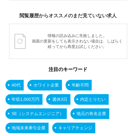
閲覧履歴からオススメのまだ見ていない求人
情報の読み込みに失敗しました。
画面の更新をしても表示されない場合は、しばらく
経ってから再度お試しください。
注目のキーワード
40代
ホワイト企業
年齢不問
年収1,000万円
週休3日
内定とりたい
SE（システムエンジニア）
地元の有名企業
地域未来牽引企業
キャリアチェンジ