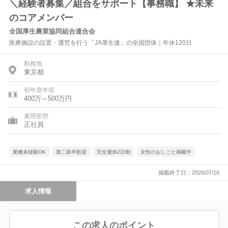
＼経験者募集／組合をサポート【事務職】 ★未来
のコアメンバー
全国厚生農業協同組合連合会
医療施設の設置・運営を行う「JA厚生連」の全国団体｜年休120日
勤務地
東京都
初年度年収
400万～500万円
雇用形態
正社員
業種未経験OK
第二新卒歓迎
完全週休2日制
女性のおしごと掲載中
掲載終了日：2026/07/16
求人情報
この求人のポイント