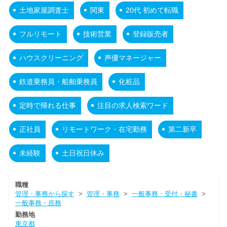
土地家屋調査士
関東
20代 初めて転職
フルリモート
技術営業
登録販売者
ハウスクリーニング
声優マネージャー
鉄道乗務員・船舶乗務員
化粧品
定時で帰れる仕事
注目の求人検索ワード
正社員
リモートワーク・在宅勤務
第二新卒
未経験
土日祝日休み
職種
管理・事務から探す
>
管理・事務
>
一般事務・受付・秘書
>
一般事務・庶務
勤務地
東京都