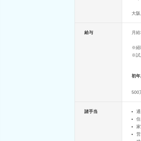
大阪
給与
月給
※経
※試
初年
50
諸手当
通
住
家
営