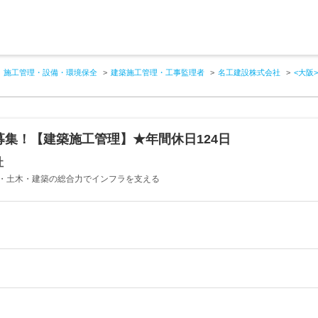
施工管理・設備・環境保全
建築施工管理・工事監理者
名工建設株式会社
<大阪
募集！【建築施工管理】★年間休日124日
社
道・土木・建築の総合力でインフラを支える