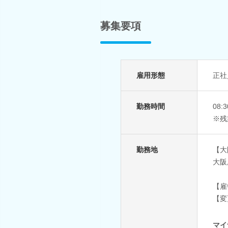
募集要項
雇用形態
正社
勤務時間
08
※残
勤務地
【大
大阪
【雇
【変
マイ