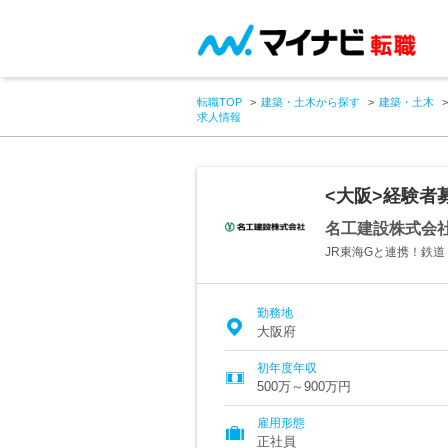
転職TOP
建築・土木から探す
建築・土木
求人情報
<大阪>経験者
名工建設株式会
JR東海Gと連携！鉄
勤務地
大阪府
初年度年収
500万～900万円
雇用形態
正社員