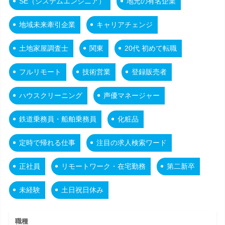
SE（システムエンジニア）
地元の有名企業
地域未来牽引企業
キャリアチェンジ
土地家屋調査士
関東
20代 初めて転職
フルリモート
技術営業
登録販売者
ハウスクリーニング
声優マネージャー
鉄道乗務員・船舶乗務員
化粧品
定時で帰れる仕事
注目の求人検索ワード
正社員
リモートワーク・在宅勤務
第二新卒
未経験
土日祝日休み
職種