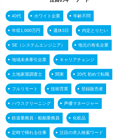
40代
ホワイト企業
年齢不問
年収1,000万円
週休3日
内定とりたい
SE（システムエンジニア）
地元の有名企業
地域未来牽引企業
キャリアチェンジ
土地家屋調査士
関東
20代 初めて転職
フルリモート
技術営業
登録販売者
ハウスクリーニング
声優マネージャー
鉄道乗務員・船舶乗務員
化粧品
定時で帰れる仕事
注目の求人検索ワード