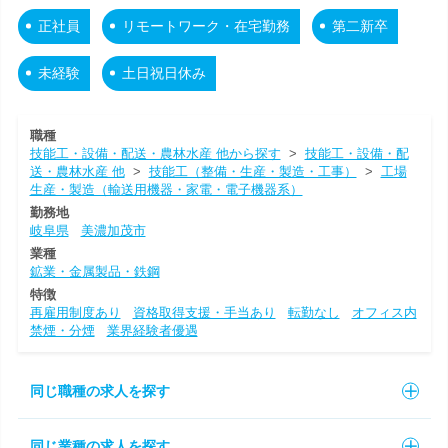
正社員
リモートワーク・在宅勤務
第二新卒
未経験
土日祝日休み
職種
技能工・設備・配送・農林水産 他から探す
>
技能工・設備・配
送・農林水産 他
>
技能工（整備・生産・製造・工事）
>
工場
生産・製造（輸送用機器・家電・電子機器系）
勤務地
岐阜県
美濃加茂市
業種
鉱業・金属製品・鉄鋼
特徴
再雇用制度あり
資格取得支援・手当あり
転勤なし
オフィス内
禁煙・分煙
業界経験者優遇
同じ職種の求人を探す
同じ業種の求人を探す