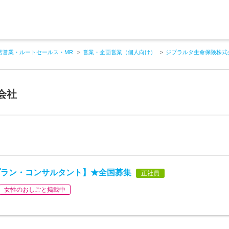
店営業・ルートセールス・MR
営業・企画営業（個人向け）
ジブラルタ生命保険株式
会社
プラン・コンサルタント】★全国募集
正社員
女性のおしごと掲載中