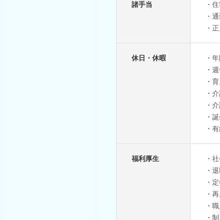
諸手当
・住
・通
・正
休日・休暇
・年
・週
・育
・介
・介
・誕
・有
福利厚生
・社
・退
・定
・再
・職
・制