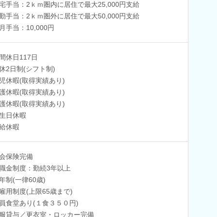
宅手当：2ｋｍ圏内に居住で最大25,000円支給
勤手当：2ｋｍ圏外に居住で最大50,000円支給
月手当：10,000円
間休日117日
休2日制(シフト制)
児休暇(取得実績あり)
護休暇(取得実績あり)
護休暇(取得実績あり)
生日休暇
給休暇
会保険完備
職金制度：勤続3年以上
年制(一律60歳)
雇用制度(上限65歳まで)
員食堂あり(１食３５０円)
服貸与／更衣室・ロッカー完備