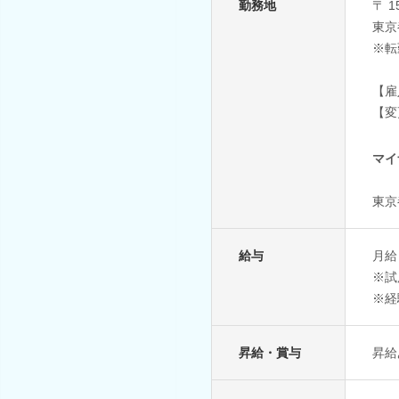
勤務地
〒 1
東京
※転
【雇
【変
マイ
東京
給与
月給：
※試
※経
昇給・賞与
昇給