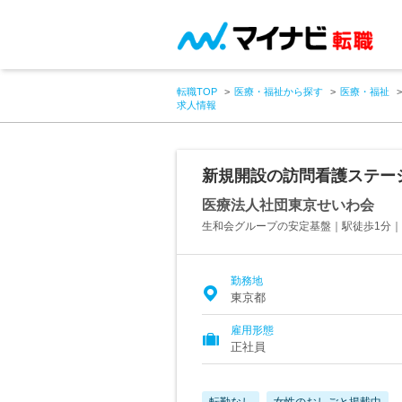
転職TOP
医療・福祉から探す
医療・福祉
求人情報
新規開設の訪問看護ステー
医療法人社団東京せいわ会
生和会グループの安定基盤｜駅徒歩1分
勤務地
東京都
雇用形態
正社員
転勤なし
女性のおしごと掲載中