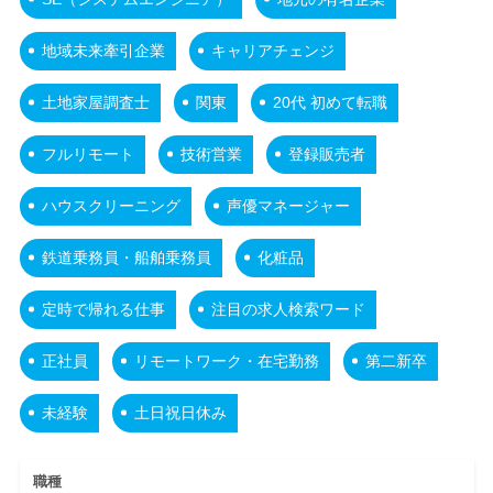
地域未来牽引企業
キャリアチェンジ
土地家屋調査士
関東
20代 初めて転職
フルリモート
技術営業
登録販売者
ハウスクリーニング
声優マネージャー
鉄道乗務員・船舶乗務員
化粧品
定時で帰れる仕事
注目の求人検索ワード
正社員
リモートワーク・在宅勤務
第二新卒
未経験
土日祝日休み
職種