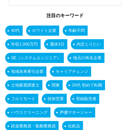
注目のキーワード
40代
ホワイト企業
年齢不問
年収1,000万円
週休3日
内定とりたい
SE（システムエンジニア）
地元の有名企業
地域未来牽引企業
キャリアチェンジ
土地家屋調査士
関東
20代 初めて転職
フルリモート
技術営業
登録販売者
ハウスクリーニング
声優マネージャー
鉄道乗務員・船舶乗務員
化粧品