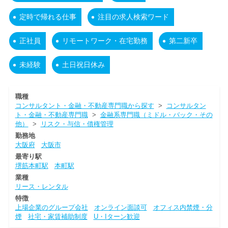
定時で帰れる仕事
注目の求人検索ワード
正社員
リモートワーク・在宅勤務
第二新卒
未経験
土日祝日休み
職種
コンサルタント・金融・不動産専門職から探す
>
コンサルタン
ト・金融・不動産専門職
>
金融系専門職（ミドル・バック・その
他）
>
リスク・与信・債権管理
勤務地
大阪府
大阪市
最寄り駅
堺筋本町駅
本町駅
業種
リース・レンタル
特徴
上場企業のグループ会社
オンライン面談可
オフィス内禁煙・分
煙
社宅・家賃補助制度
U・Iターン歓迎