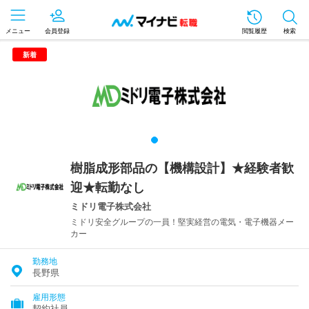
メニュー
会員登録
閲覧履歴
検索
新着
樹脂成形部品の【機構設計】★経験者歓
迎★転勤なし
ミドリ電子株式会社
ミドリ安全グループの一員！堅実経営の電気・電子機器メー
カー
勤務地
長野県
雇用形態
契約社員