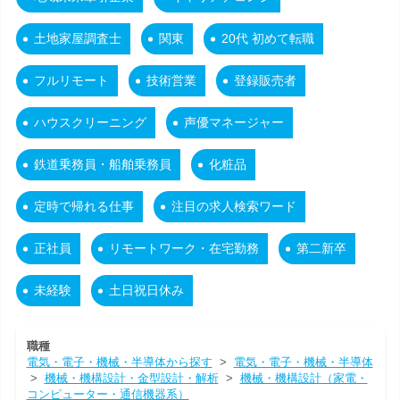
土地家屋調査士
関東
20代 初めて転職
フルリモート
技術営業
登録販売者
ハウスクリーニング
声優マネージャー
鉄道乗務員・船舶乗務員
化粧品
定時で帰れる仕事
注目の求人検索ワード
正社員
リモートワーク・在宅勤務
第二新卒
未経験
土日祝日休み
職種
電気・電子・機械・半導体から探す
>
電気・電子・機械・半導体
>
機械・機構設計・金型設計・解析
>
機械・機構設計（家電・
コンピューター・通信機器系）