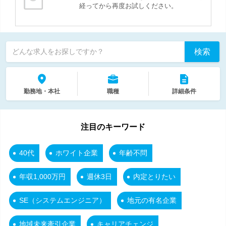
経ってから再度お試しください。
検索
どんな求人をお探しですか？
勤務地・本社
職種
詳細条件
注目のキーワード
40代
ホワイト企業
年齢不問
年収1,000万円
週休3日
内定とりたい
SE（システムエンジニア）
地元の有名企業
地域未来牽引企業
キャリアチェンジ